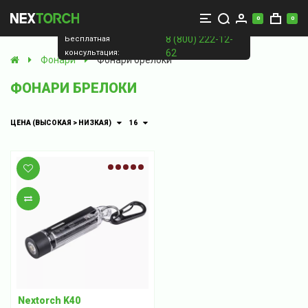
0
0
8 (800) 222-12-
Бесплатная
62
консультация:
Фонари
Фонари брелоки
ФОНАРИ БРЕЛОКИ
ЦЕНА (ВЫСОКАЯ > НИЗКАЯ)
16
В закладки
В сравнение
Nextorch K40