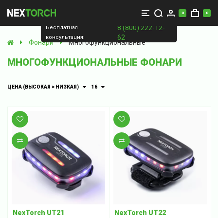
0
0
8 (800) 222-12-
Бесплатная
62
консультация:
Фонари
Многофункциональные
МНОГОФУНКЦИОНАЛЬНЫЕ ФОНАРИ
ЦЕНА (ВЫСОКАЯ > НИЗКАЯ)
16
В закладки
В закладки
В сравнение
В сравнение
NexTorch UT21
NexTorch UT22