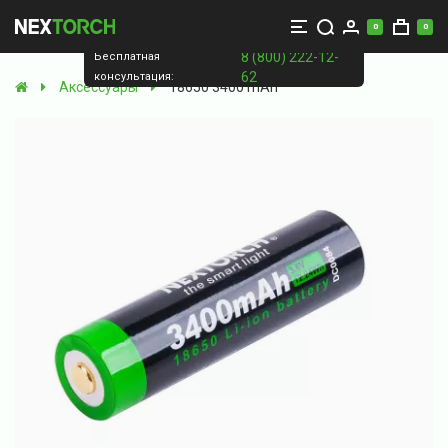
0
0
8 (800) 222-12-
Бесплатная
62
консультация:
Аксессуары
18650 3400 mAh