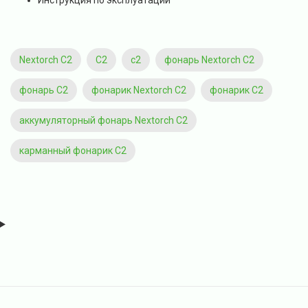
Инструкция по эксплуатации
Nextorch C2
C2
с2
фонарь Nextorch C2
фонарь C2
фонарик Nextorch C2
фонарик C2
аккумуляторный фонарь Nextorch C2
карманный фонарик C2