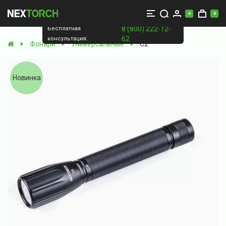
0
0
8 (800) 222-12-
Бесплатная
62
консультация:
Фонари
Универсальные
C2
Новинка