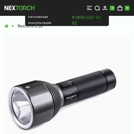
0
0
8 (800) 222-12-
Бесплатная
62
консультация:
Nextorch E30