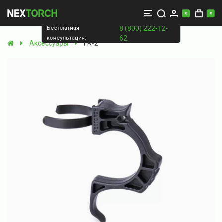
0
0
8 (800) 222-12-
Бесплатная
62
консультация:
Аксессуары
FR-2