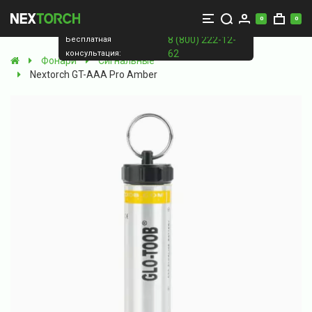
0
0
8 (800) 222-12-
Бесплатная
62
консультация:
Фонари
Сигнальные
Nextorch GT-AAA Pro Amber