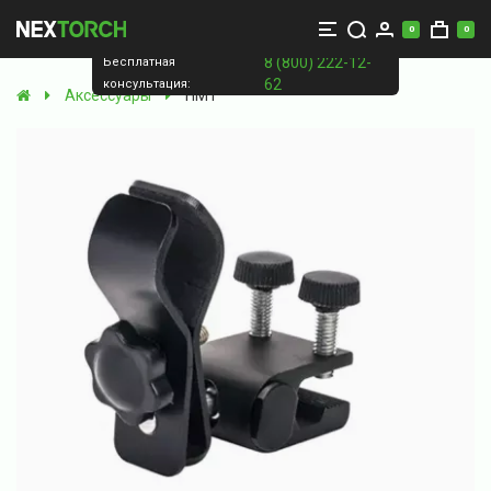
0
0
8 (800) 222-12-
Бесплатная
62
консультация:
Аксессуары
HM1