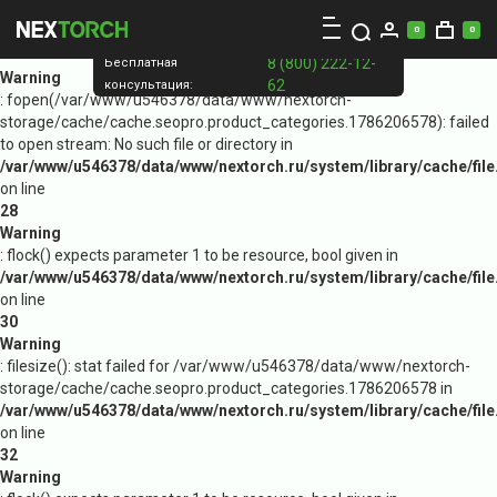
0
0
8 (800) 222-12-
Бесплатная
Warning
62
консультация:
: fopen(/var/www/u546378/data/www/nextorch-
storage/cache/cache.seopro.product_categories.1786206578): failed
to open stream: No such file or directory in
/var/www/u546378/data/www/nextorch.ru/system/library/cache/file
on line
28
Warning
: flock() expects parameter 1 to be resource, bool given in
/var/www/u546378/data/www/nextorch.ru/system/library/cache/file
on line
30
Warning
: filesize(): stat failed for /var/www/u546378/data/www/nextorch-
storage/cache/cache.seopro.product_categories.1786206578 in
/var/www/u546378/data/www/nextorch.ru/system/library/cache/file
on line
32
Warning