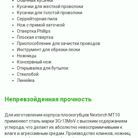
Обычные кусачки
Кусачки для жесткой проволоки
Кусачки для толстой проволоки
Серрейторная пила
Нож с прямой заточкой
Отвертка Phillips
Плоская отвертка
Приспособление для зачистки проводов
Инструмент для обрезки лески
Ножницы
Консервный нож
Открывалка для бутылок
Стеклобой
Линейка
Непревзойденная прочность
Для изготовления корпуса плоскогубцев Nextorch MT10
применяют сталь марки 3Cr13MoV с высоким содержанием
углерода, что делает их абсолютно невосприимчивыми к
влаге и агрессивным средам. Производство клинков, ножниц