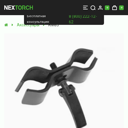
0
0
8 (800) 222-12-
Бесплатная
62
консультация:
Аксессуары
RM85