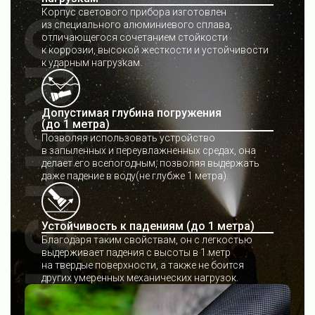
Корпус светового прибора изготовлен
из специального алюминиевого сплава,
отличающегося сочетанием стойкости
к коррозии, высокой жесткости и устойчивости
к ударным нагрузкам.
Допустимая глубина погружения
(до 1 метра)
Позволяя использовать устройство
в запыленных и переувлажненных средах, она
делает его всепогодным, позволяя выдержать
даже падение в воду(не глубже 1 метра).
Устойчивость к падениям (до 1 метра)
Благодаря таким свойствам, он с легкостью
выдерживает падения с высоты в 1 метр
на твердые поверхности, а также не боится
других умеренных механических нагрузок.