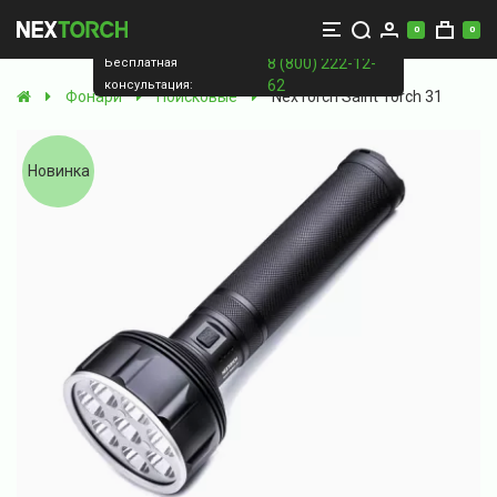
0
0
8 (800) 222-12-
Бесплатная
62
консультация:
Фонари
Поисковые
NexTorch Saint Torch 31
Новинка