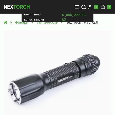
0
0
8 (800) 222-12-
Бесплатная
62
консультация:
Фонари
Тактические
NexTorch TA15 v2.0