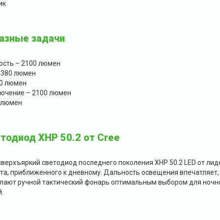
ик
азные задачи
ость – 2100 люмен
 380 люмен
70 люмен
ючение – 2100 люмен
 люмен
тодиод XHP 50.2 от Cree
верхъяркий светодиод последнего поколения XHP 50.2 LED от лид
та, приближенного к дневному. Дальность освещения впечатляет,
елают ручной тактический фонарь оптимальным выбором для ночн
.