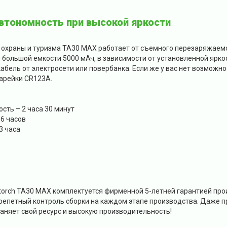
втономность при высокой яркости
, охраны и туризма TA30 MAX работает от съемного перезаряжаем
большой емкости 5000 мАч, в зависимости от установленной яркос
абель от электросети или повербанка. Если же у вас нет возможн
тарейки CR123A.
сть – 2 часа 30 минут
 6 часов
3 часа
torch TA30 MAX комплектуется фирменной 5-летней гарантией п
трепетный контроль сборки на каждом этапе производства. Даже п
аняет свой ресурс и высокую производительность!