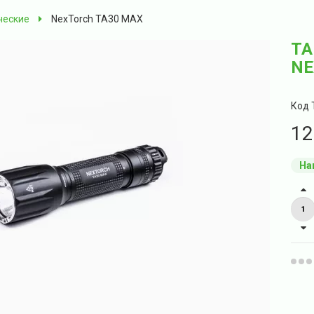
ческие
NexTorch TA30 MAX
ТА
NE
Код 
12
На