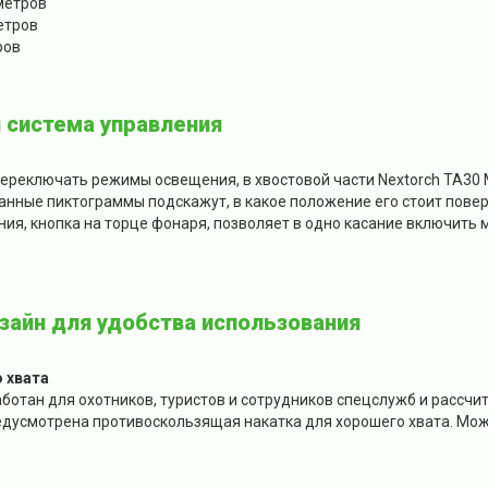
метров
етров
ров
 система управления
переключать режимы освещения, в хвостовой части Nextorch TA3
нные пиктограммы подскажут, в какое положение его стоит повер
ия, кнопка на торце фонаря, позволяет в одно касание включить 
айн для удобства использования
 хвата
ботан для охотников, туристов и сотрудников спецслужб и рассчи
едусмотрена противоскользящая накатка для хорошего хвата. Мож