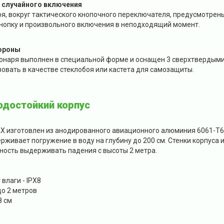
 случайного включения
я, вокруг тактического кнопочного переключателя, предусмотрены
кнопку и произвольного включения в неподходящий момент.
ороны
фонаря выполнен в специальной форме и оснащен 3 сверхтвердым
овать в качестве стеклобоя или кастета для самозащиты.
одостойкий корпус
AX изготовлен из анодированного авиационного алюминия 6061-Т
ерживает погружение в воду на глубину до 200 см. Стенки корпус
ность выдерживать падения с высоты 2 метра.
влаги - IPX8
до 2 метров
8 см