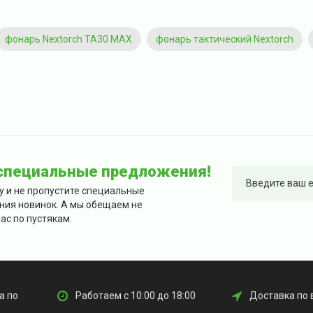
фонарь Nextorch TA30 MAX
фонарь тактический Nextorch
 специальные предложения!
у и не пропустите специальные
ния новинок. А мы обещаем не
ас по пустякам.
а по
Работаем с 10:00 до 18:00
Доставка по 