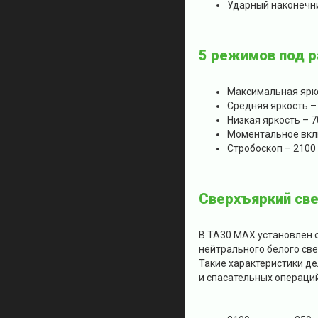
Ударный наконечн
5 режимов под р
Максимальная ярк
Средняя яркость –
Низкая яркость – 
Моментальное вкл
Стробоскоп – 2100
Сверхъяркий све
В TA30 MAX установлен с
нейтрального белого све
Такие характеристики д
и спасательных операций