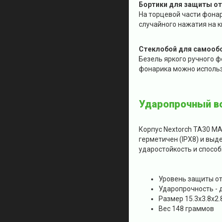
Бортики для защиты от
На торцевой части фонар
случайного нажатия на 
Стеклобой для самооб
Безель яркого ручного 
фонарика можно использ
Ударопрочный в
Корпус Nextorch TA30 M
герметичен (IPX8) и выд
ударостойкость и способ
Уровень защиты от 
Ударопрочность - 
Размер 15.3х3.8х2.
Вес 148 граммов