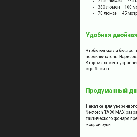
2100 люмен – 250 
380 люмен – 100 м
70 люмен – 45 мет
Удобная двойная
Чтобы вы могли быстро 
переключатель. Нарисова
Второй элемент управлен
стробоскоп.
Продуманный диз
Накатка для уверенного
Nextorch TA30 MAX разра
тактического фонаря пр
мокрой руки.