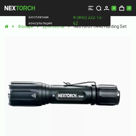
0
0
8 (800) 222-12-
Бесплатная
62
консультация:
Фонари
Для охоты
NexTorch TA40 Hunting Set