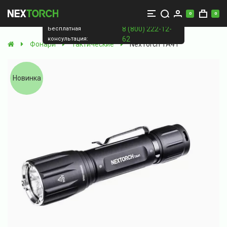
0
0
8 (800) 222-12-
Бесплатная
62
консультация:
Фонари
Тактические
NexTorch TA41
Новинка