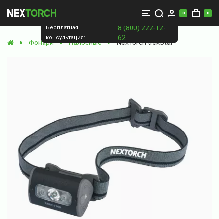
0
0
8 (800) 222-12-
Бесплатная
62
консультация:
Фонари
Налобные
NexTorch trekStar