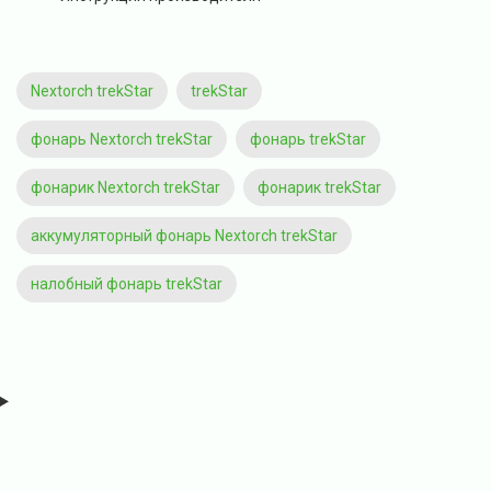
Nextorch trekStar
trekStar
фонарь Nextorch trekStar
фонарь trekStar
фонарик Nextorch trekStar
фонарик trekStar
аккумуляторный фонарь Nextorch trekStar
налобный фонарь trekStar