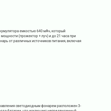
кумулятора емкостью 640 мАч, который
мощности (прожектор + луч) и до 21 часа при
нарь от различных источников питания, включая
правления светодиодным фонарем расположен 3-
аряда батареи, что исключает непредвиденный