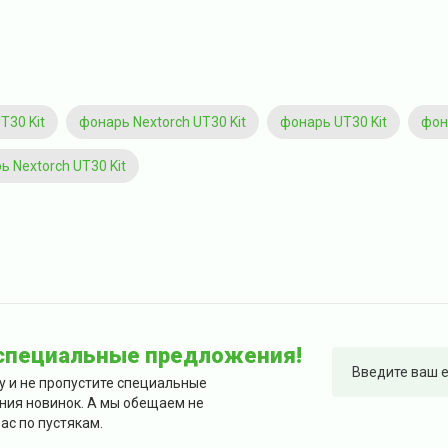
T30 Kit
фонарь Nextorch UT30 Kit
фонарь UT30 Kit
фон
 Nextorch UT30 Kit
 специальные предложения!
у и не пропустите специальные
ния новинок. А мы обещаем не
ас по пустякам.