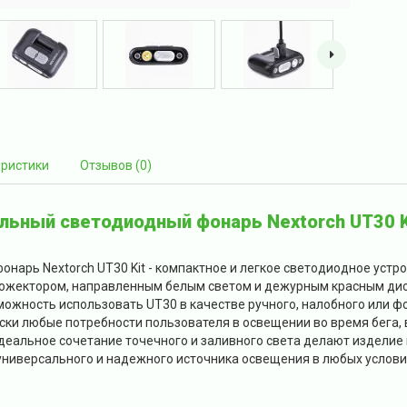
еристики
Отзывов (0)
ьный светодиодный фонарь Nextorch UT30 K
нарь Nextorch UT30 Kit - компактное и легкое светодиодное уст
рожектором, направленным белым светом и дежурным красным дио
ожность использовать UT30 в качестве ручного, налобного или ф
ски любые потребности пользователя в освещении во время бега, 
деальное сочетание точечного и заливного света делают изделие
универсального и надежного источника освещения в любых услови