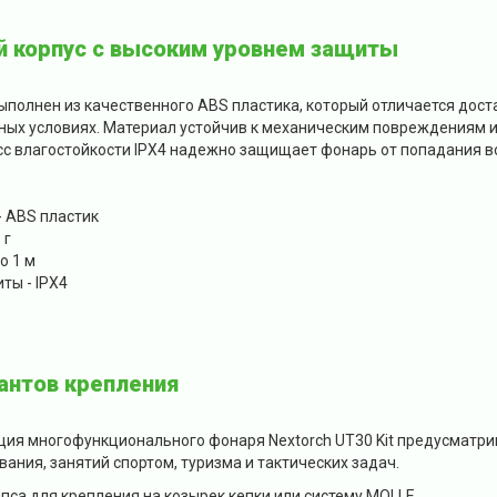
й корпус с высоким уровнем защиты
полнен из качественного ABS пластика, который отличается дост
жных условиях. Материал устойчив к механическим повреждениям 
с влагостойкости IPX4 надежно защищает фонарь от попадания во
- ABS пластик
 г
о 1 м
ты - IPX4
антов крепления
ия многофункционального фонаря Nextorch UT30 Kit предусматри
ания, занятий спортом, туризма и тактических задач.
пса для крепления на козырек кепки или систему MOLLE