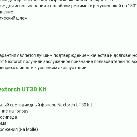
ье для использования в налобном режиме (с регулировкой на 180°
пление
ический шлем
арантия является лучшим подтверждением качества и долговечнос
от Nextorch получили заслуженное признание пользователей по вс
 неприхотливости к условиям эксплуатации!
xtorch UT30 Kit
ый светодиодный фонарь Nextorch UT30 Kit
ние на голову
лосипеда
ема
ряжения (на Molle)
C