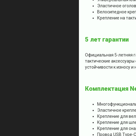
Эластичное оголов
Велосипедное кре
Крепление на такт
5 лет гарантии
Официальная 5-летняя г
тактические аксессуары 
устойчивости к износу и
Комплектация Ne
Многофункциональн
Эластичное крепле
Крепление для ве
Крепление для шл
Крепление для сна
Провод USB Type-