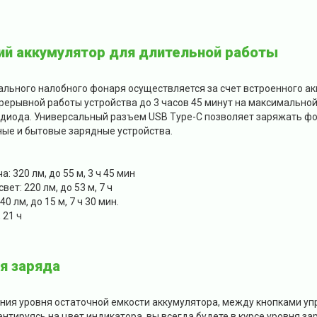
ий аккумулятор для длительной работы
льного налобного фонаря осуществляется за счет встроенного ак
ерывной работы устройства до 3 часов 45 минут на максимальной 
 диода. Универсальный разъем USB Type-C позволяет заряжать фо
ные и бытовые зарядные устройства.
: 320 лм, до 55 м, 3 ч 45 мин
ет: 220 лм, до 53 м, 7 ч
0 лм, до 15 м, 7 ч 30 мин.
 21 ч
я заряда
ния уровня остаточной емкости аккумулятора, между кнопками у
нтируясь на цвет индикатора, вы всегда будете в курсе уровня з