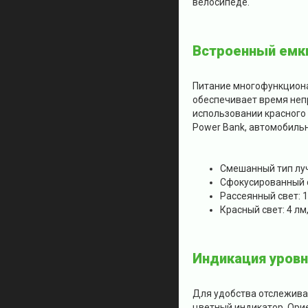
велосипеде.
Встроенный емк
Питание многофункциона
обеспечивает время непр
использовании красного
Power Bank, автомобиль
Смешанный тип луча
Сфокусированный св
Рассеянный свет: 14
Красный свет: 4 лм,
Индикация уровн
Для удобства отслежива
цветный индикатор. Орие