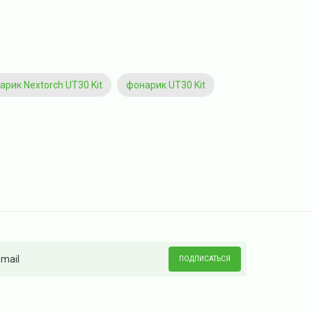
арик Nextorch UT30 Kit
фонарик UT30 Kit
ПОДПИСАТЬСЯ