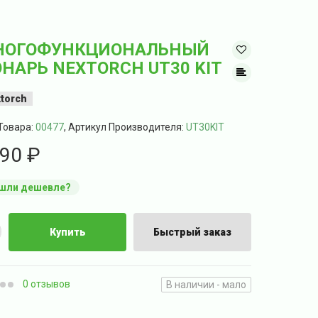
НОГОФУНКЦИОНАЛЬНЫЙ
НАРЬ NEXTORCH UT30 KIT
torch
Товара:
00477
, Артикул Производителя:
UT30KIT
90 ₽
шли дешевле?
Купить
Быстрый заказ
0 отзывов
В наличии - мало