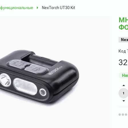
функциональные
NexTorch UT30 Kit
М
ФО
Nex
Код 
32
На