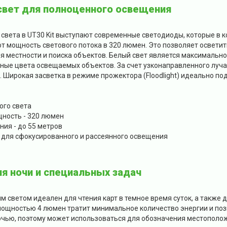
вет для полноценного освещения
света в UT30 Kit выступают современные светодиоды, которые в
 мощность светового потока в 320 люмен. Это позволяет осветит
 местности и поиска объектов. Белый свет является максимально
ные цвета освещаемых объектов. За счет узконаправленного луча
. Широкая засветка в режиме прожектора (Floodlight) идеально п
ого света
ность - 320 люмен
ия - до 55 метров
 для сфокусированного и рассеянного освещения
я ночи и специальных задач
 светом идеален для чтения карт в темное время суток, а также 
 мощностью 4 люмен тратит минимальное количество энергии и поз
очью, поэтому может использоваться для обозначения местополож