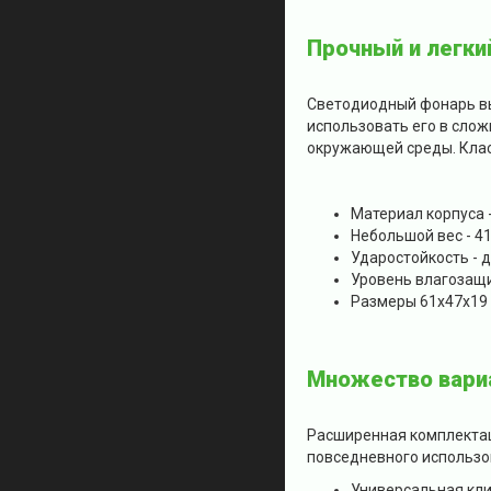
Прочный и легки
Светодиодный фонарь вы
использовать его в сло
окружающей среды. Клас
Материал корпуса 
Небольшой вес - 41
Ударостойкость - д
Уровень влагозащи
Размеры 61х47х19
Множество вари
Расширенная комплектац
повседневного использов
Универсальная кли