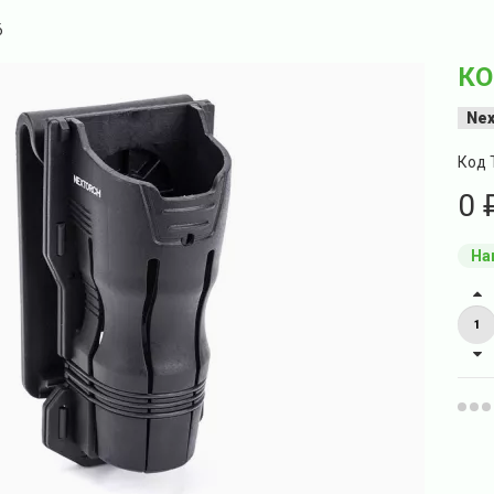
6
КО
Nex
Код 
0 
На