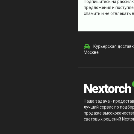
Подпишитесь на рассылк
предложения и поступле
спамить и не отвлекать в
Курьерская доставк
Москве
Nextorch
Наша задача - предоста
лучший сервис по подбор
продаже высококачеств
световых решений Nextor