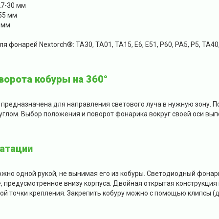
27-30 мм
55 мм
 мм
я фонарей Nextorch®: TA30, TA01, TA15, E6, E51, P60, PA5, P5, TA4
орота кобуры на 360°
предназначена для направления светового луча в нужную зону. П
глом. Выбор положения и поворот фонарика вокруг своей оси выпо
атации
жно одной рукой, не вынимая его из кобуры. Светодиодный фонар
, предусмотренное внизу корпуса. Двойная открытая конструкция
й точки крепления. Закрепить кобуру можно с помощью клипсы (д