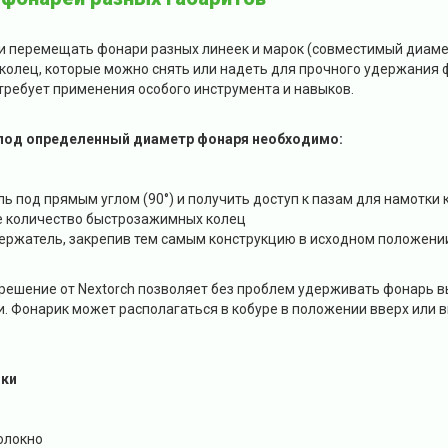
 и перемещать фонари разных линеек и марок (совместимый диаме
колец, которые можно снять или надеть для прочного удержания 
 требует применения особого инструмента и навыков.
под определенный диаметр фонаря необходимо:
ь под прямым углом (90°) и получить доступ к пазам для намотки 
е количество быстрозажимных колец
ержатель, закрепив тем самым конструкцию в исходном положени
 решение от Nextorch позволяет без проблем удерживать фонарь 
 Фонарик может располагаться в кобуре в положении вверх или в
ики
олокно