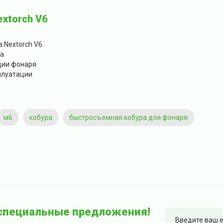
xtorch V6
 Nextorch V6
ка
ции фонаря
плуатации
м6
кобура
быстросъемная кобура для фонаря
 специальные предложения!