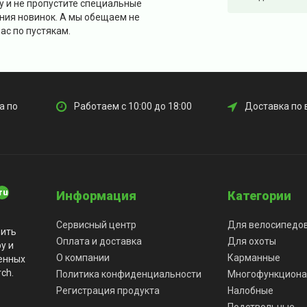
у и не пропустите специальные
ния новинок. А мы обещаем не
ас по пустякам.
а по
Работаем с 10:00 до 18:00
Доставка по 
Информация
Категории
Сервисный центр
Для велосипедо
вить
Оплата и доставка
Для охоты
у и
О компании
Карманные
енных
ch.
Политика конфиденциальности
Многофункцион
Регистрация продукта
Налобные