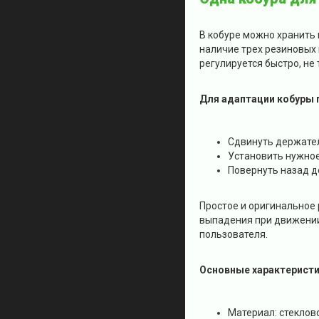
В кобуре можно хранить
наличие трех резиновых 
регулируется быстро, не
Для адаптации кобуры 
Сдвинуть держател
Установить нужно
Повернуть назад д
Простое и оригинальное
выпадения при движении.
пользователя.
Основные характерист
Материал: стеклов