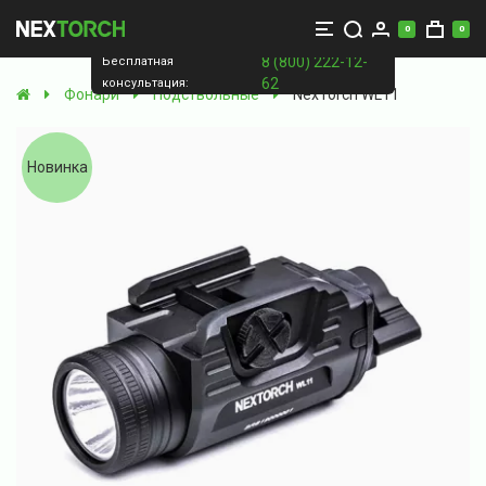
0
0
8 (800) 222-12-
Бесплатная
62
консультация:
Фонари
Подствольные
NexTorch WL11
Новинка