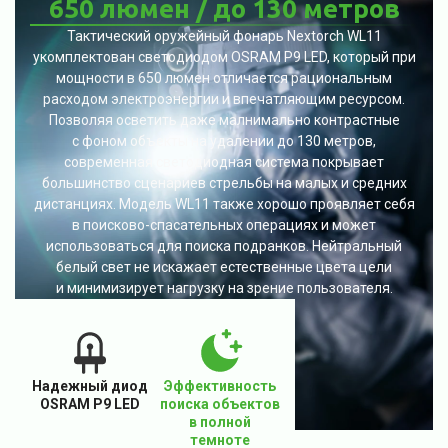
650 люмен / до 130 метров
Тактический оружейный фонарь Nextorch WL11
укомплектован светодиодом OSRAM P9 LED, который при
мощности в 650 люмен отличается рациональным
расходом электроэнергии и впечатляющим ресурсом.
Позволяя осветить даже малнимально контрастные
с фоном объекты на удалении до 130 метров,
современная светодиодная система покрывает
большинство сценариев стрельбы на малых и средних
дистанциях. Модель WL11 также хорошо проявляет себя
в поисково-спасательных операциях и может
использоваться для поиска подранков. Нейтральный
белый свет не искажает естественные цвета цели
и минимизирует нагрузку на зрение пользователя.
Эффективность
Надежный диод
поиска объектов
OSRAM P9 LED
в полной
темноте