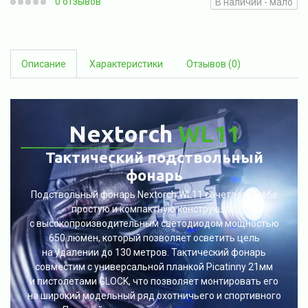
0 отзывов
В наличии - мало
Описание
Характеристики
Отзывов (0)
Nextorch
WL11
Тактический подствольный
фонарь
Подствольный фонарь Nextorch WL11 сочетает в себе
простую и компактную конструкцию
с высокопроизводительным светодиодом мощностью
650 люмен, который позволяет осветить цель
на удалении до 130 метров. Тактический фонарь
совместим с универсальной планкой Picatinny 21мм
и пистолетами GLOCK, что позволяет монтировать его
на широкий модельный ряд охотничьего и спортивного