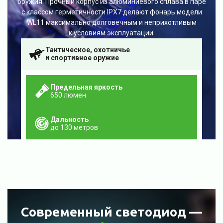
оружия. Прочный корпус из алюминиевого сплава в паре
с классом герметичности IPX7 делают фонарь модели
WL11 максимально долговечным и неприхотливым
к условиям эксплуатации.
Тактическое, охотничье
и спортивное оружие
Предельная яркость
650 люмен
Дальность
до 130 метров
Современный светодиод —