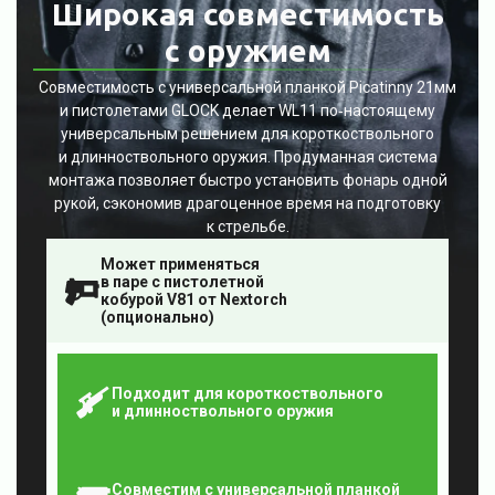
Широкая совместимость
с оружием
Совместимость с универсальной планкой Picatinny 21мм
и пистолетами GLOCK делает WL11 по‑настоящему
универсальным решением для короткоствольного
и длинноствольного оружия. Продуманная система
монтажа позволяет быстро установить фонарь одной
рукой, сэкономив драгоценное время на подготовку
к стрельбе.
Может применяться
в паре с пистолетной
кобурой V81 от Nextorch
(опционально)
Подходит для короткоствольного
и длинноствольного оружия
Совместим с универсальной планкой